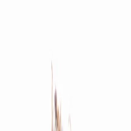
Standort wählen
-
Versandart wählen