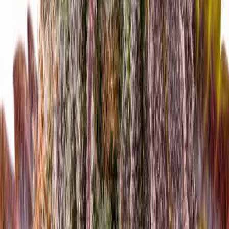
Strains
Sativa Strains
Indica Strains
Hybrid Strains
Standorte