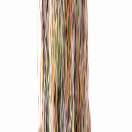
Strains