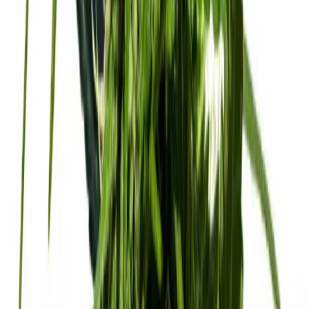
Strains
Sativa Strains
Indica Strains
Hybrid Strains
Standorte