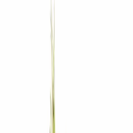
Standort wählen
-
Versandart wählen