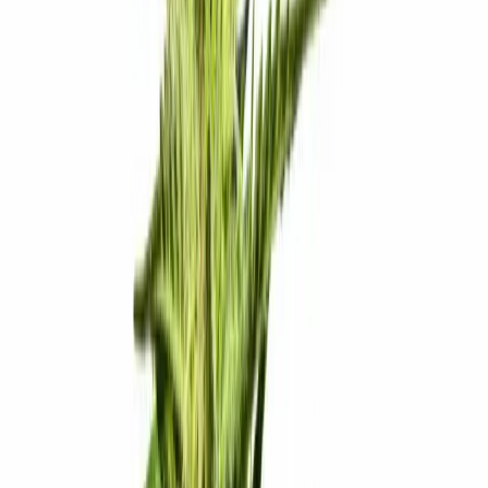
Strains