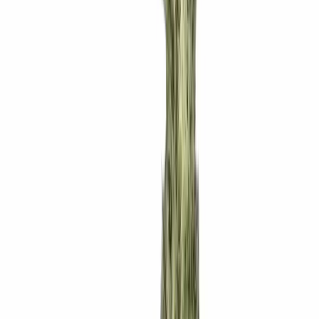
Strains