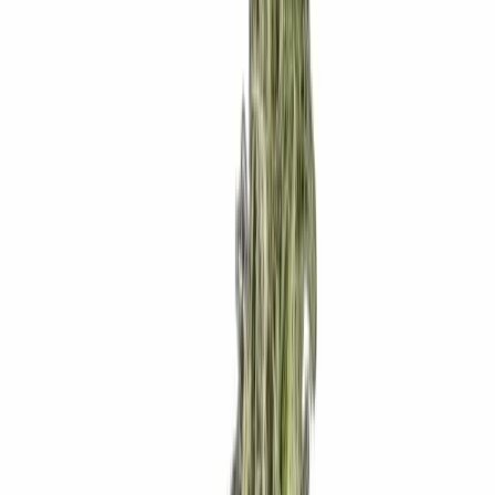
Ärzte