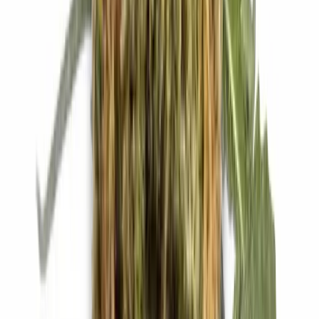
Strains
Sativa Strains
Indica Strains
Hybrid Strains
Standorte