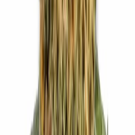
Strains