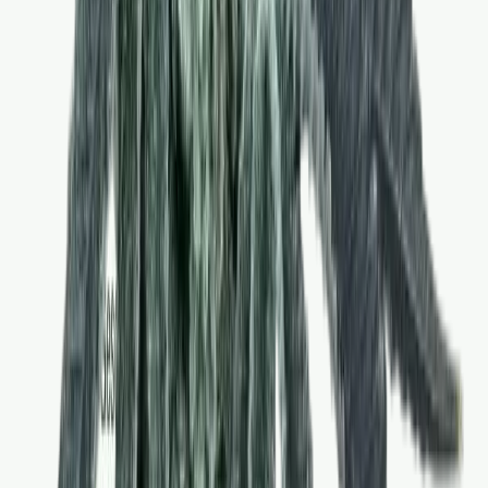
Strains
Sativa Strains
Indica Strains
Hybrid Strains
Standorte