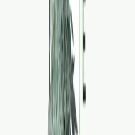
Strains