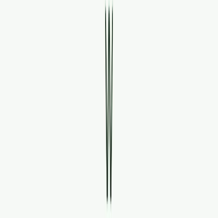
Standort wählen
-
Versandart wählen