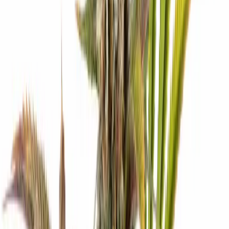
Strains