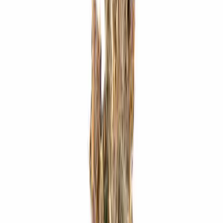
Strains