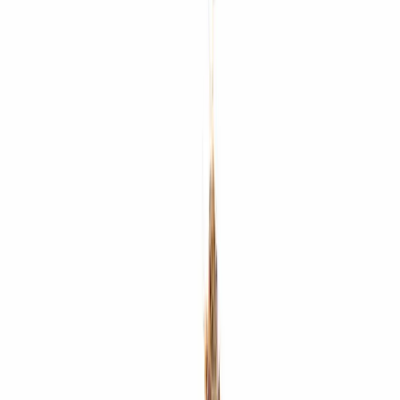
Standort wählen
-
Versandart wählen