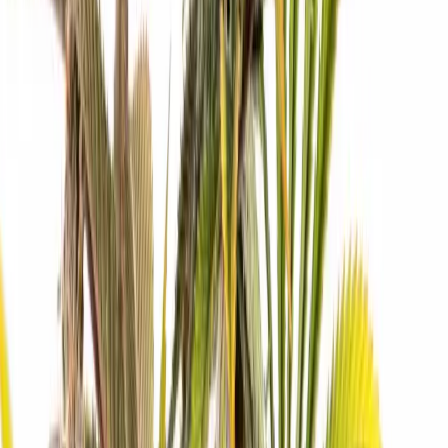
Strains
Sativa Strains
Indica Strains
Hybrid Strains
Standorte