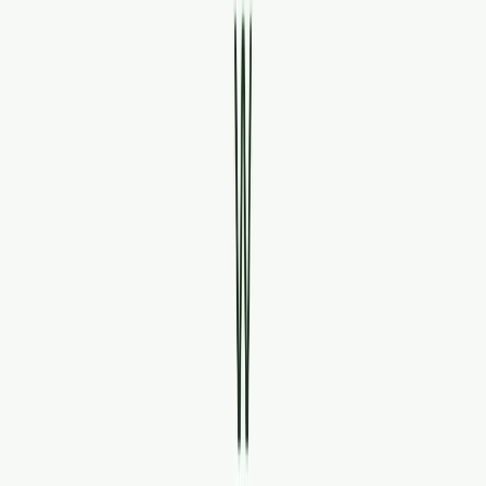
Standort wählen
-
Versandart wählen