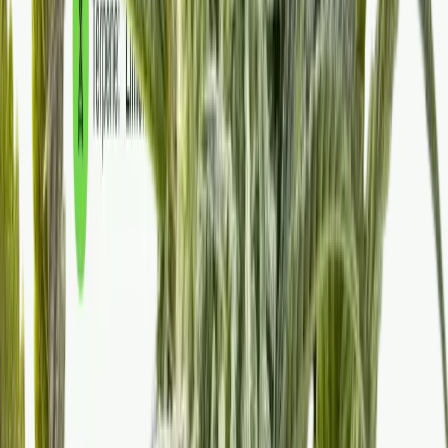
Strains