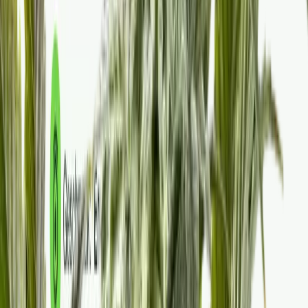
Strains
Sativa Strains
Indica Strains
Hybrid Strains
Standorte