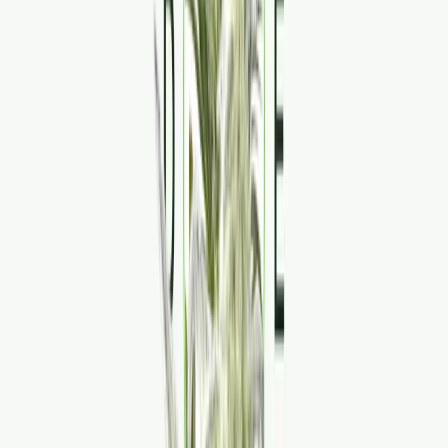
Strains