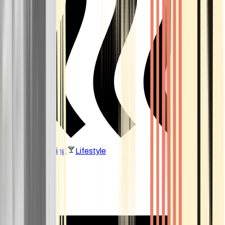
Vaping & Dabbing
Lifestyle