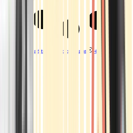
Strains
Sativa Strains
Indica Strains
Hybrid Strains
Standorte