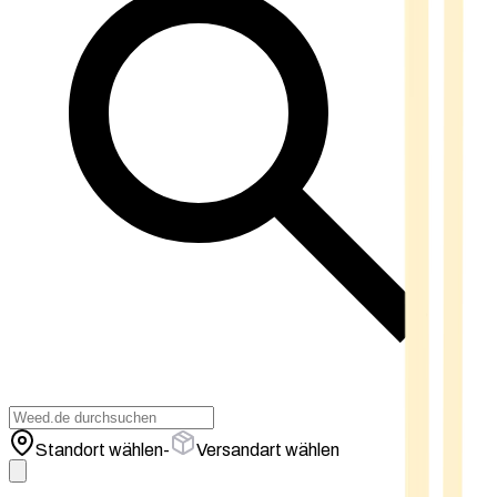
Standort wählen
-
Versandart wählen