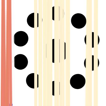
Strains