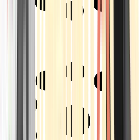
Strains