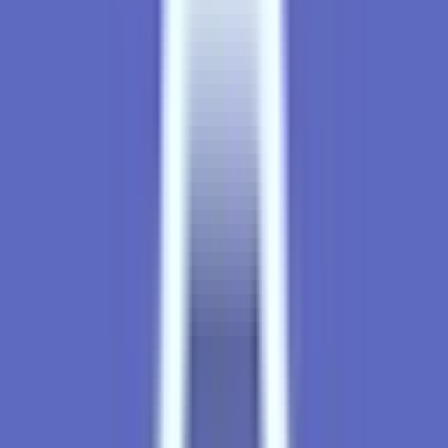
Strains
Sativa Strains
Indica Strains
Hybrid Strains
Standorte