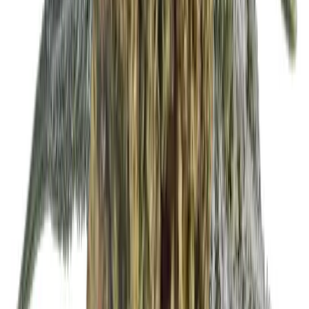
Strains
Sativa Strains
Indica Strains
Hybrid Strains
Standorte