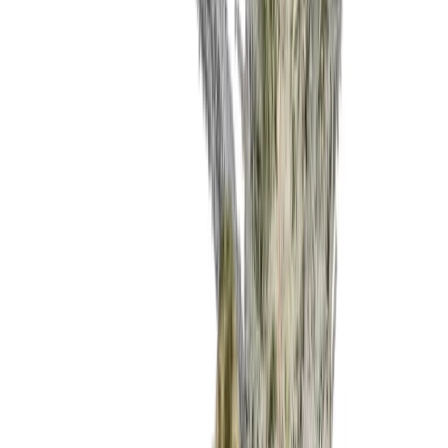
Strains