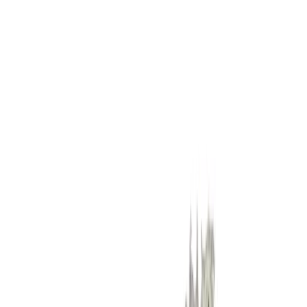
Standort wählen
-
Versandart wählen