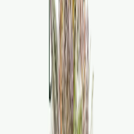
Strains