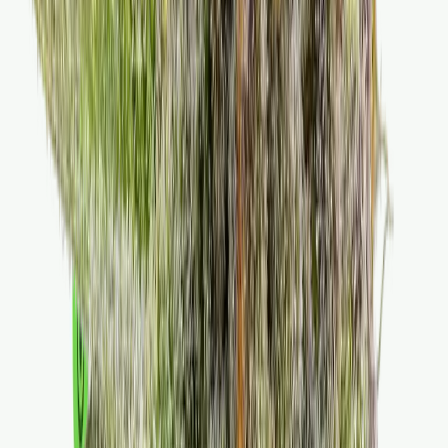
Strains
Sativa Strains
Indica Strains
Hybrid Strains
Standorte