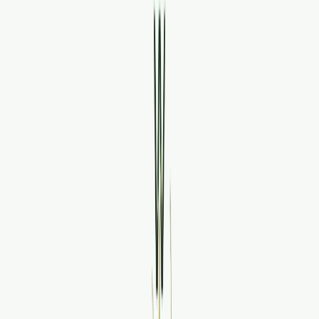
Standort wählen
-
Versandart wählen