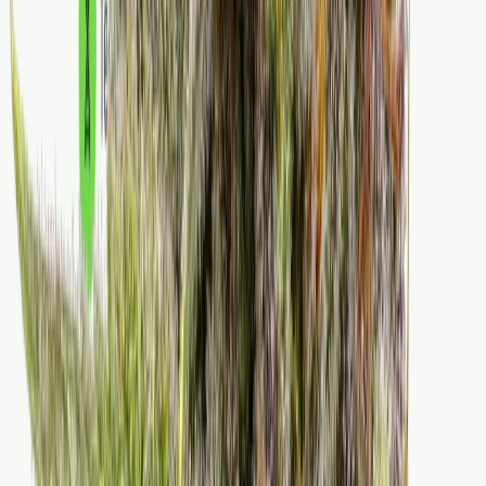
Strains