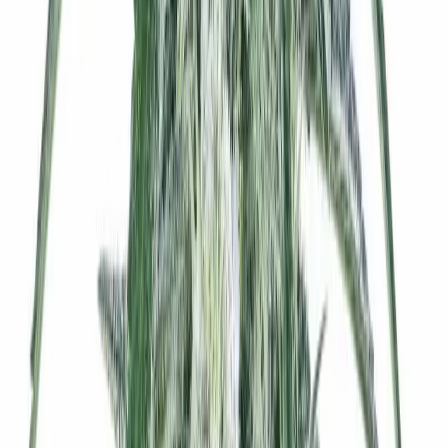
Strains