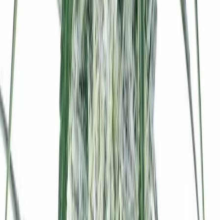
Strains
Sativa Strains
Indica Strains
Hybrid Strains
Standorte