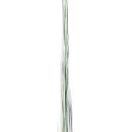
Standort wählen
-
Versandart wählen