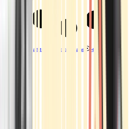
Strains
Sativa Strains
Indica Strains
Hybrid Strains
Standorte