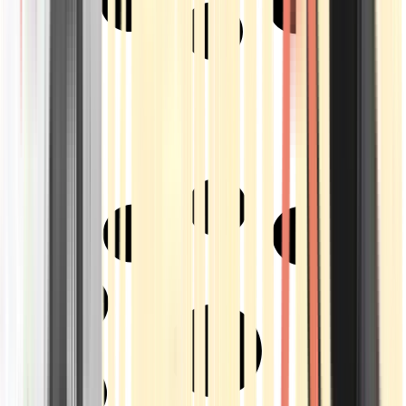
Strains