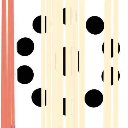
Strains