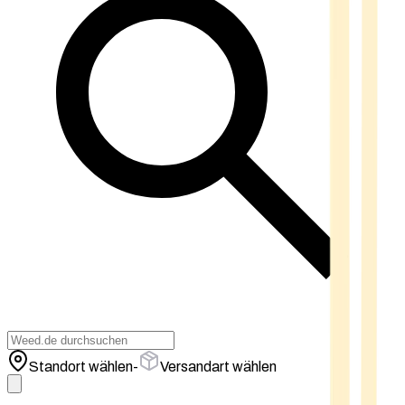
Standort wählen
-
Versandart wählen