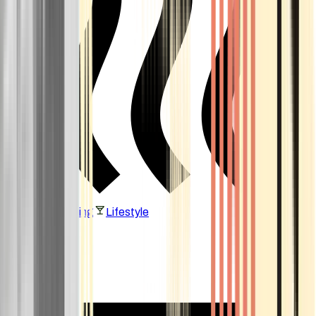
Vaping & Dabbing
Lifestyle