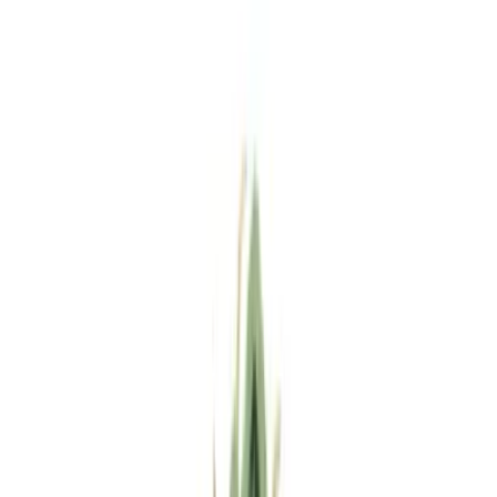
Standort wählen
-
Versandart wählen