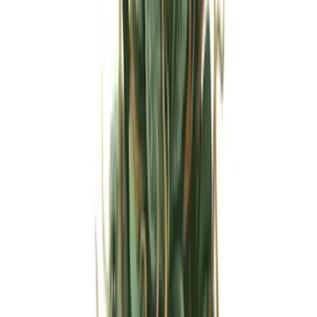
Strains