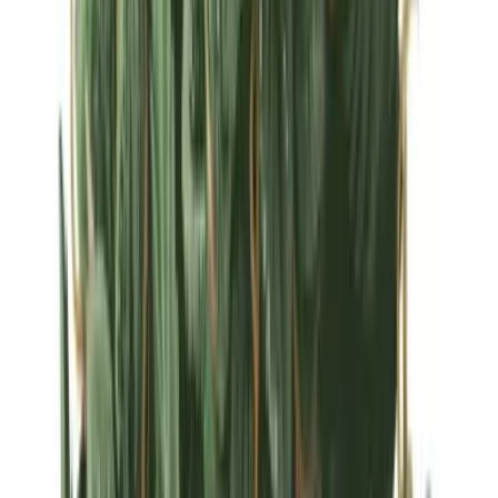
Strains