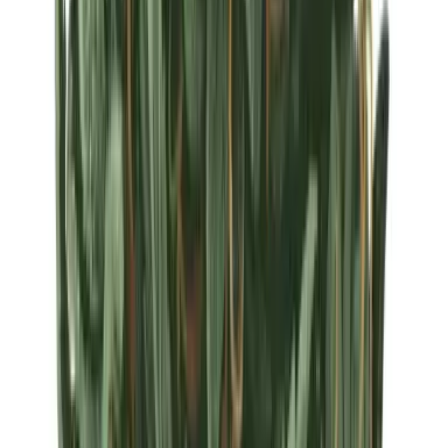
Strains
Sativa Strains
Indica Strains
Hybrid Strains
Standorte