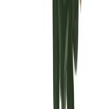
Vaping & Dabbing
Lifestyle