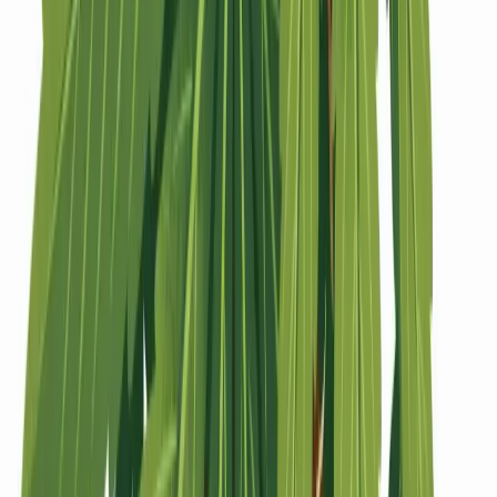
Strains
Sativa Strains
Indica Strains
Hybrid Strains
Standorte