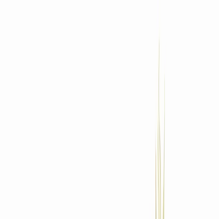
Standort wählen
-
Versandart wählen