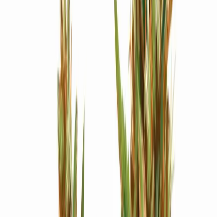
Strains