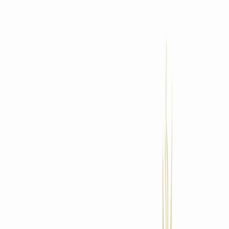
Standort wählen
-
Versandart wählen