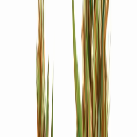
Strains