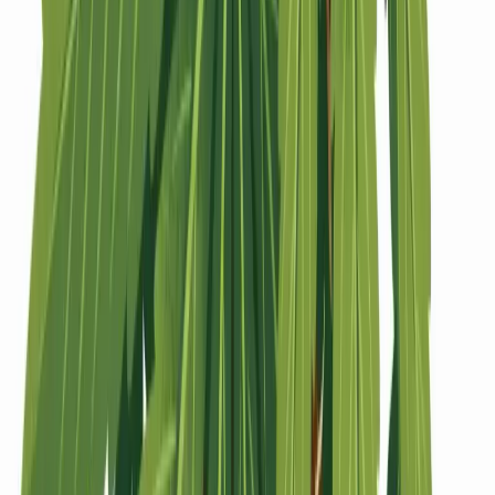
Strains
Sativa Strains
Indica Strains
Hybrid Strains
Standorte