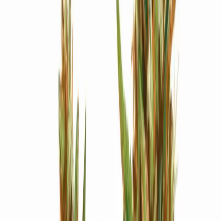
Strains