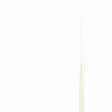
Standort wählen
-
Versandart wählen