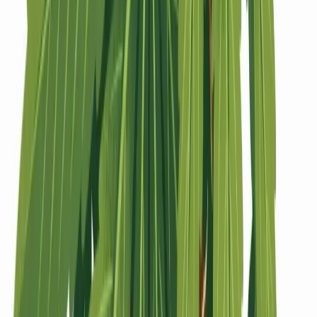
Strains
Sativa Strains
Indica Strains
Hybrid Strains
Standorte