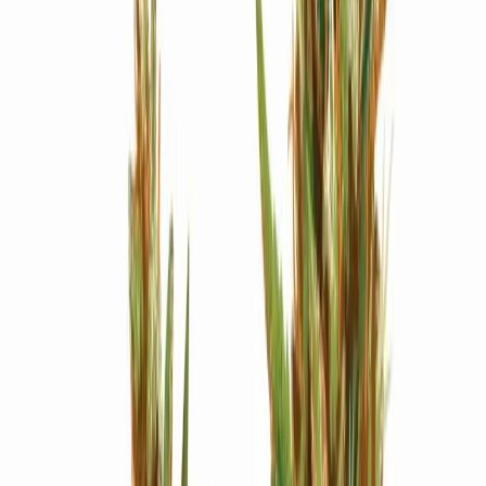
Strains