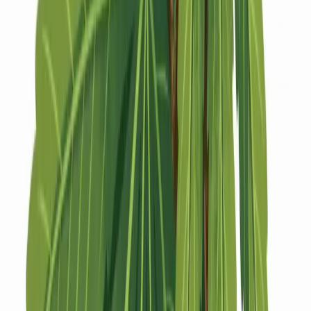
Strains