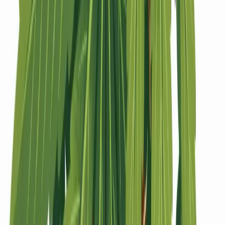
Strains
Sativa Strains
Indica Strains
Hybrid Strains
Standorte