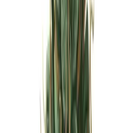
Strains