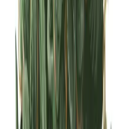
Strains