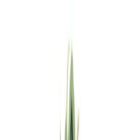
Standort wählen
-
Versandart wählen