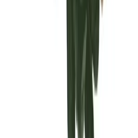
Vaping & Dabbing
Lifestyle