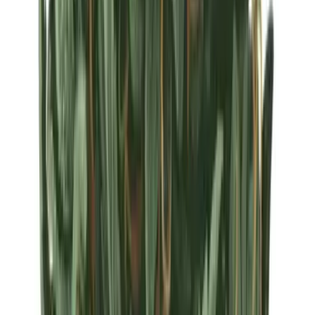
Strains
Sativa Strains
Indica Strains
Hybrid Strains
Standorte