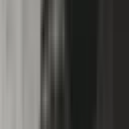
Standort wählen
-
Versandart wählen