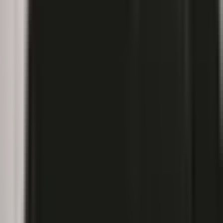
Strains
Sativa Strains
Indica Strains
Hybrid Strains
Standorte