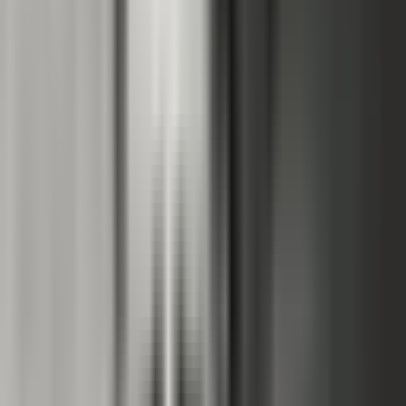
Strains