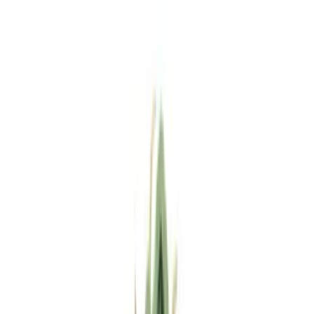
Standort wählen
-
Versandart wählen