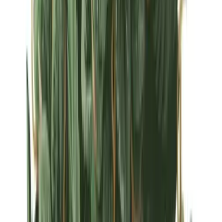
Strains