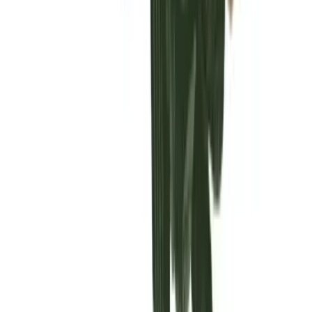
Vaping & Dabbing
Lifestyle