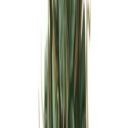
Strains