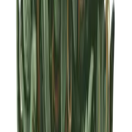
Strains
Sativa Strains
Indica Strains
Hybrid Strains
Standorte