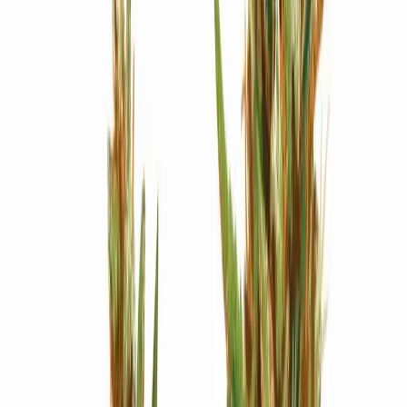
Strains