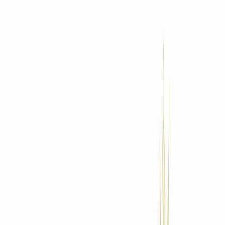
Standort wählen
-
Versandart wählen