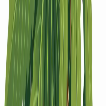
Strains
Sativa Strains
Indica Strains
Hybrid Strains
Standorte