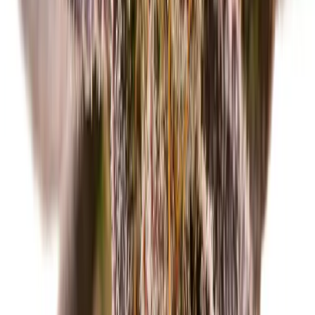
Strains
Sativa Strains
Indica Strains
Hybrid Strains
Standorte