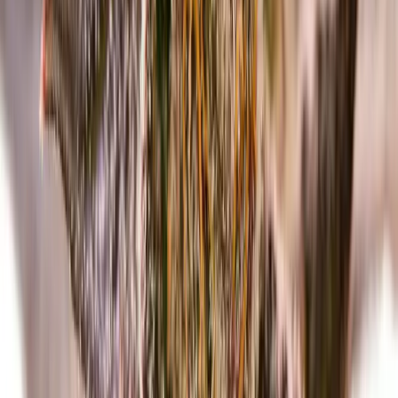
Strains