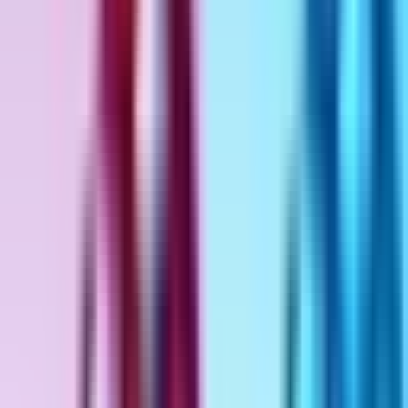
Standort wählen
-
Versandart wählen