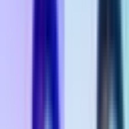
Vaping & Dabbing
Lifestyle