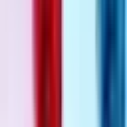
Strains