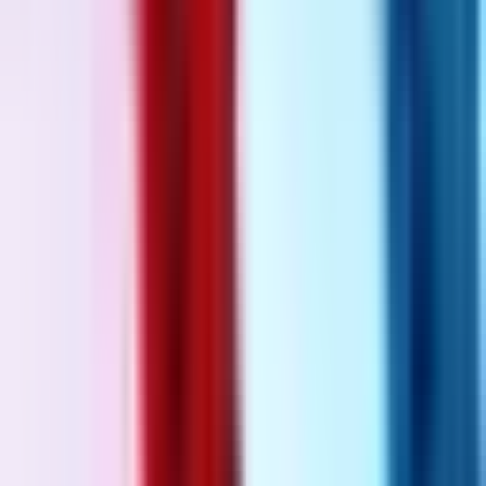
Ärzte