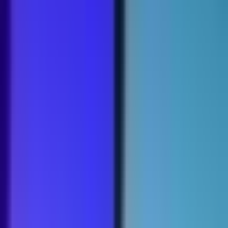
Strains