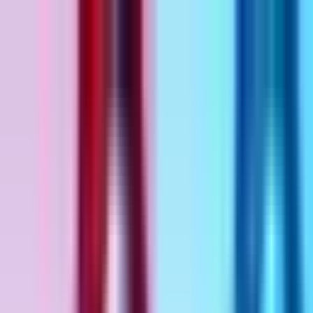
Zum Hauptinhalt springen
Weed.de: Cannabis Medizin, CBD
Dein Cannabis Kompass
Ansehen
Dosi Bow