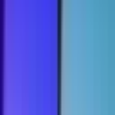
Strains
Sativa Strains
Indica Strains
Hybrid Strains
Standorte