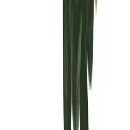
Vaping & Dabbing
Lifestyle