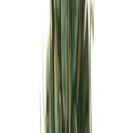
Strains