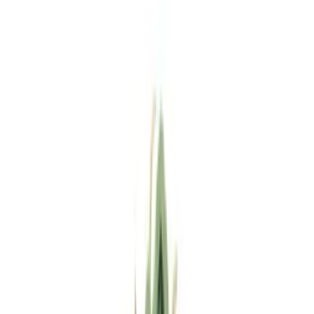
Standort wählen
-
Versandart wählen