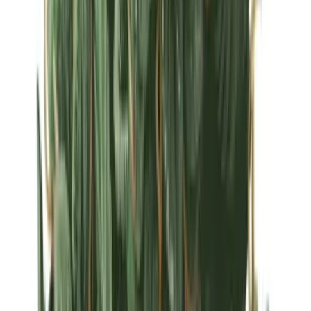
Strains