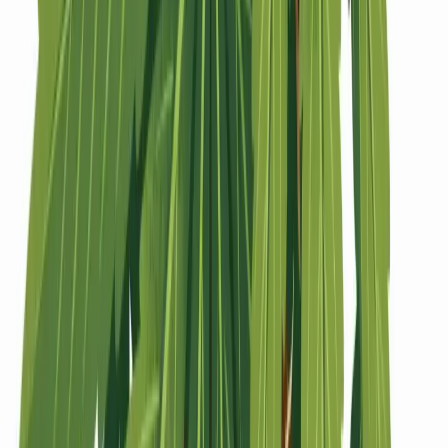
Strains
Sativa Strains
Indica Strains
Hybrid Strains
Standorte