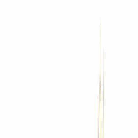
Standort wählen
-
Versandart wählen