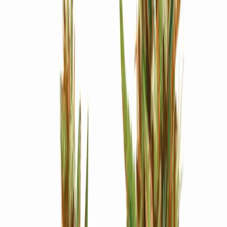
Strains