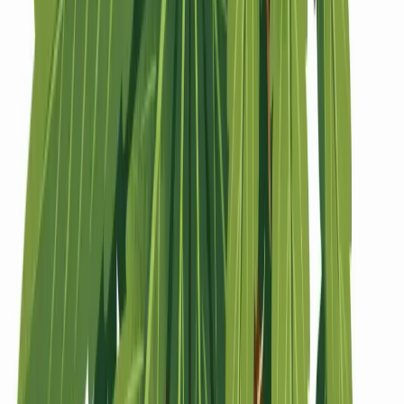
Strains
Sativa Strains
Indica Strains
Hybrid Strains
Standorte