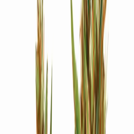
Strains