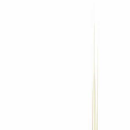
Standort wählen
-
Versandart wählen