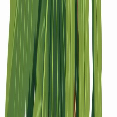
Strains
Sativa Strains
Indica Strains
Hybrid Strains
Standorte