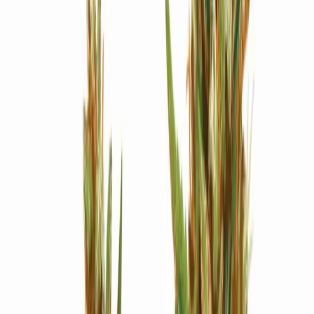
Strains