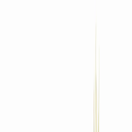
Standort wählen
-
Versandart wählen