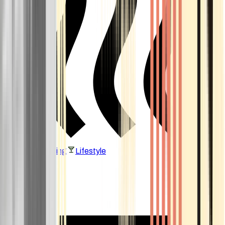
Vaping & Dabbing
Lifestyle