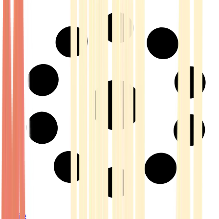
Strains