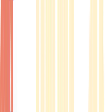
Ärzte