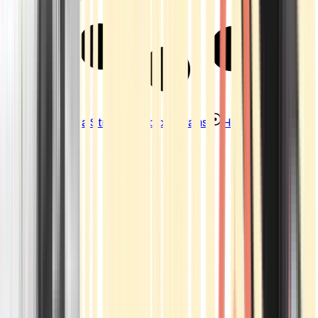
Strains
Sativa Strains
Indica Strains
Hybrid Strains
Standorte