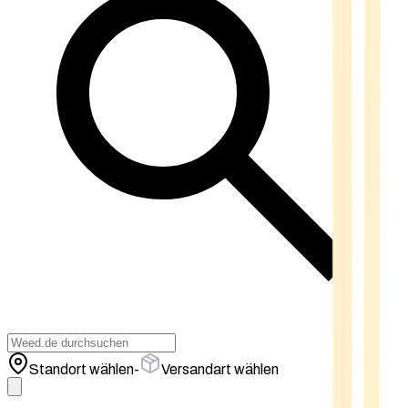
Standort wählen
-
Versandart wählen