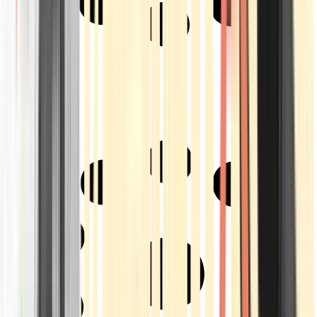
Strains