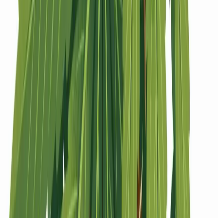
Strains
Sativa Strains
Indica Strains
Hybrid Strains
Standorte