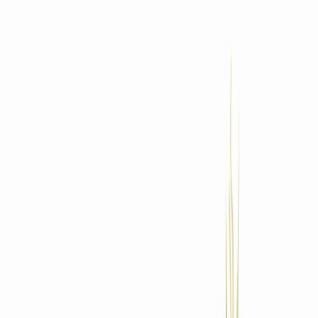
Standort wählen
-
Versandart wählen