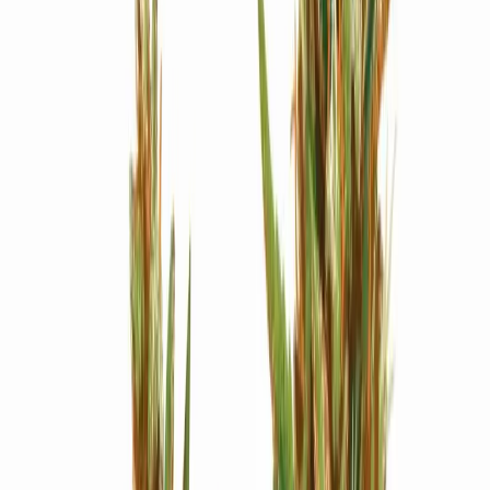
Strains