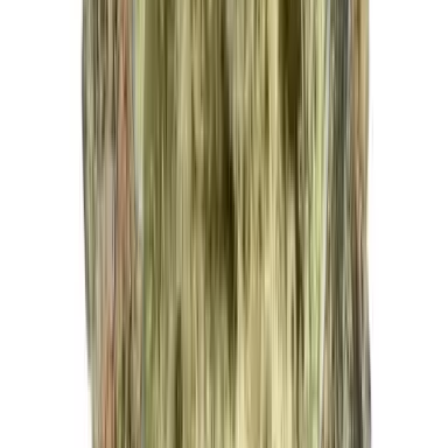
Strains
Sativa Strains
Indica Strains
Hybrid Strains
Standorte