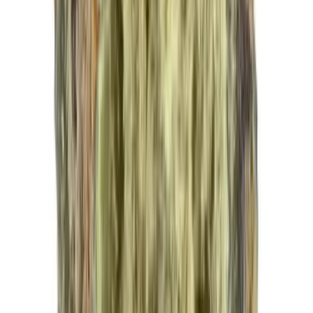
Strains