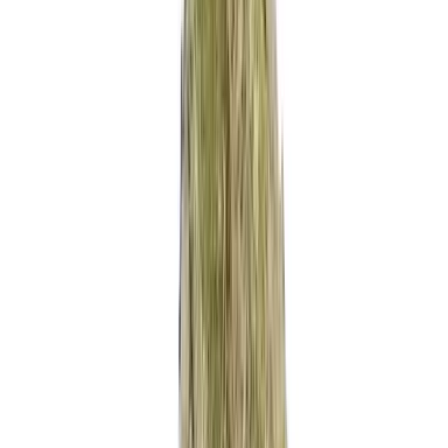
Strains