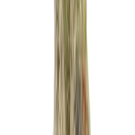
Ärzte