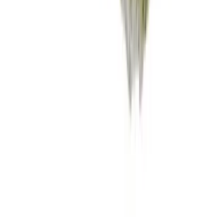
Vaping & Dabbing
Lifestyle