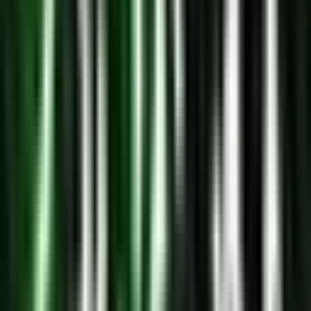
Strains
Sativa Strains
Indica Strains
Hybrid Strains
Standorte