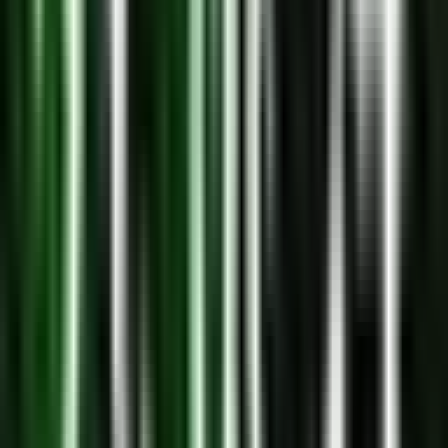
Strains