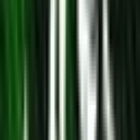
Ärzte