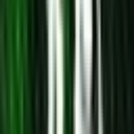
Strains