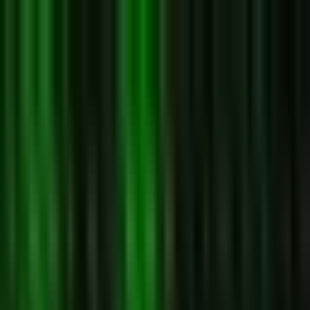
Zum Hauptinhalt springen
Weed.de: Cannabis Medizin, CBD
Dein Cannabis Kompass
Ansehen
Electric Honeydew