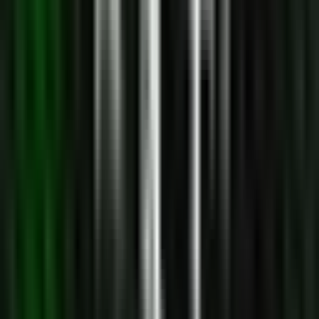
Vaping & Dabbing
Lifestyle