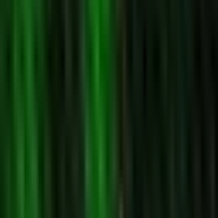
Standort wählen
-
Versandart wählen