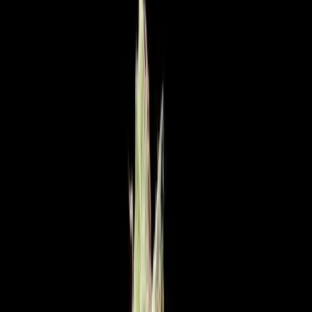
Standort wählen
-
Versandart wählen