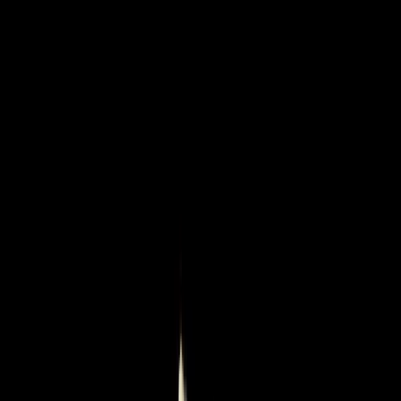
Zum Hauptinhalt springen
Weed.de: Cannabis Medizin, CBD
Dein Cannabis Kompass
Ansehen
Face Mask