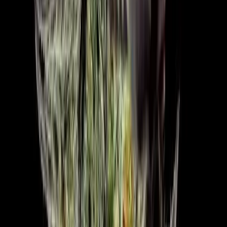
Strains
Sativa Strains
Indica Strains
Hybrid Strains
Standorte