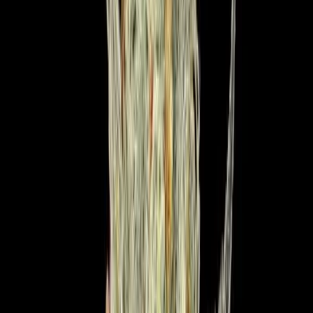
Strains