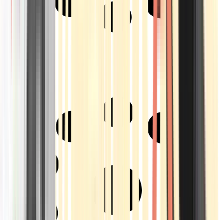
Strains