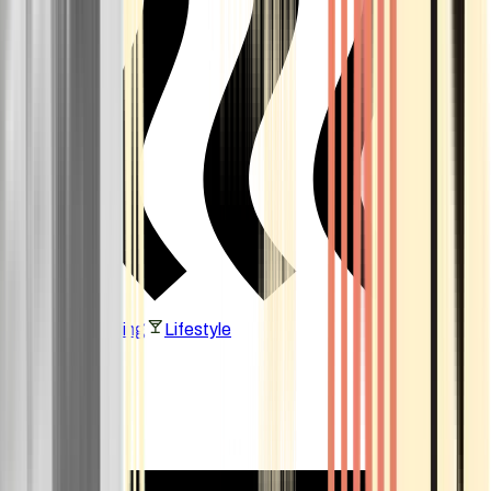
Vaping & Dabbing
Lifestyle