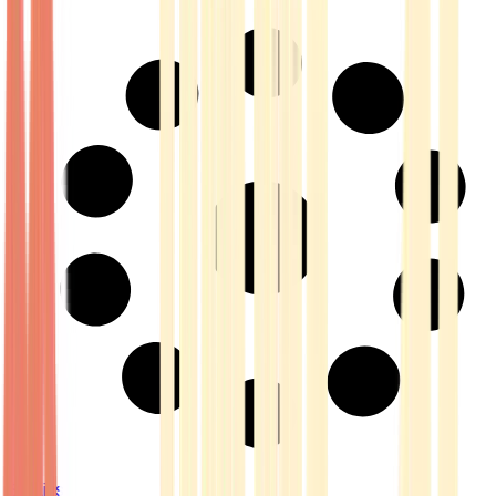
Strains