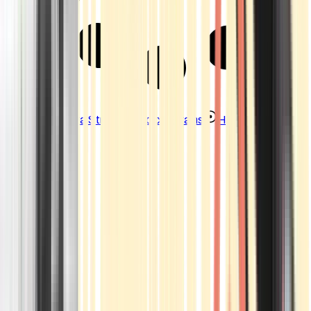
Strains
Sativa Strains
Indica Strains
Hybrid Strains
Standorte