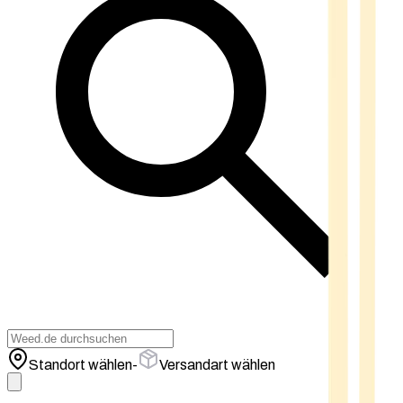
Standort wählen
-
Versandart wählen