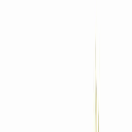
Standort wählen
-
Versandart wählen