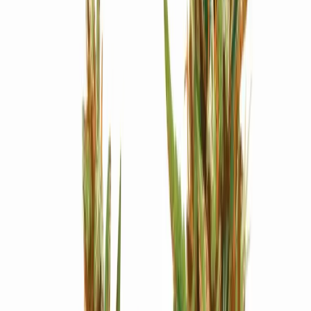
Strains