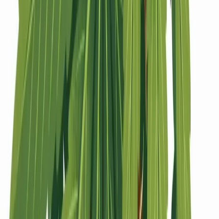
Strains
Sativa Strains
Indica Strains
Hybrid Strains
Standorte