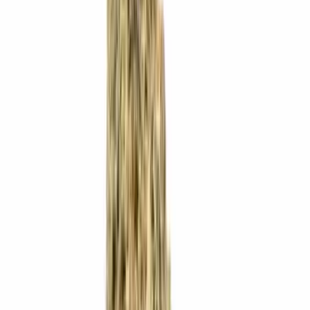
Ärzte