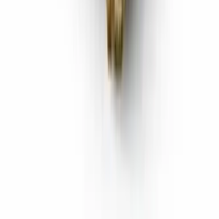
Vaping & Dabbing
Lifestyle