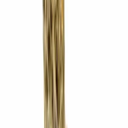
Strains