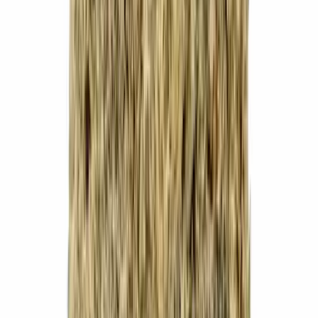
Strains
Sativa Strains
Indica Strains
Hybrid Strains
Standorte