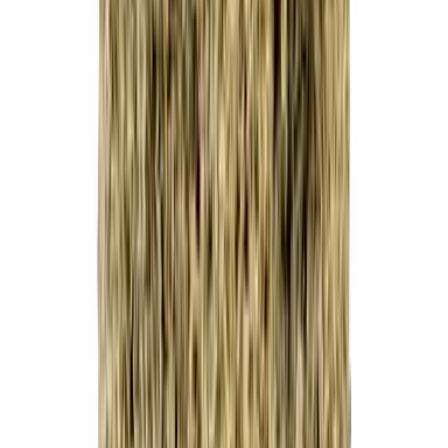
Strains