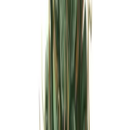
Strains