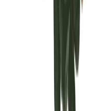
Vaping & Dabbing
Lifestyle