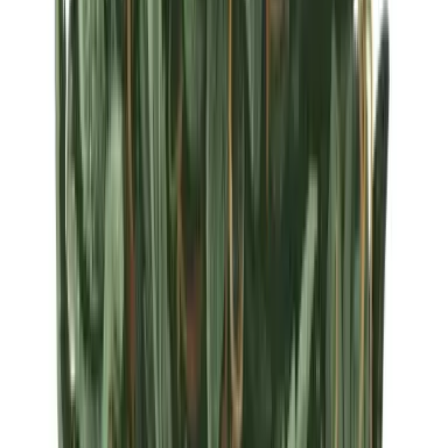
Strains
Sativa Strains
Indica Strains
Hybrid Strains
Standorte