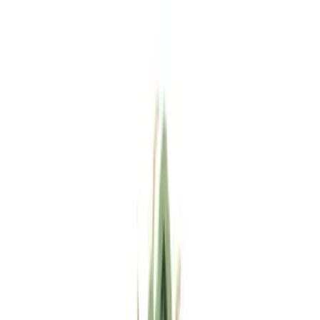
Standort wählen
-
Versandart wählen