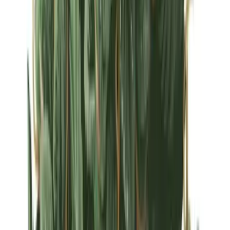
Strains