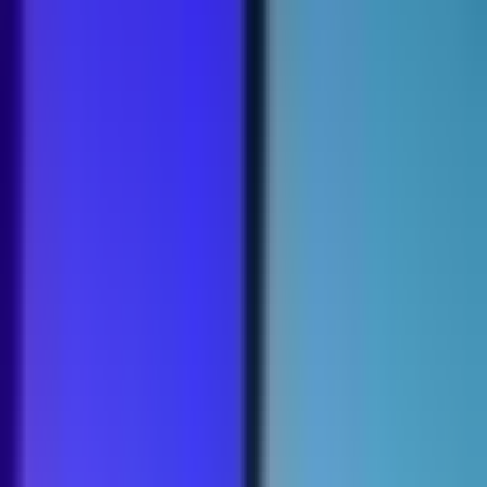
Strains