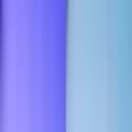
CBD Shops
Cannabis Karte