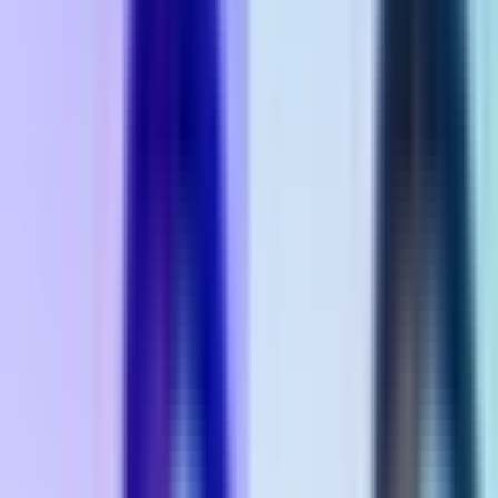
Vaping & Dabbing
Lifestyle