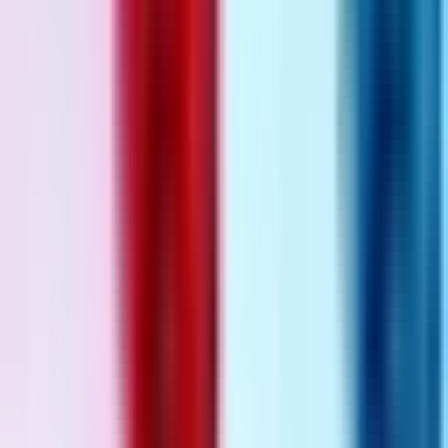
Strains