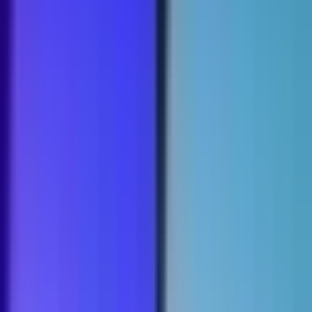
Strains
Sativa Strains
Indica Strains
Hybrid Strains
Standorte