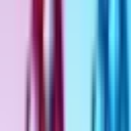
Standort wählen
-
Versandart wählen