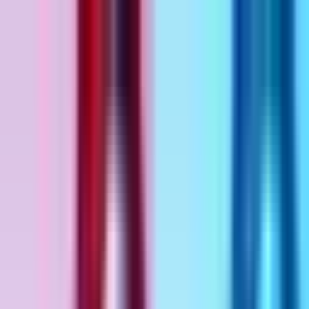
Zum Hauptinhalt springen
Weed.de: Cannabis Medizin, CBD
Dein Cannabis Kompass
Ansehen
French Cookies