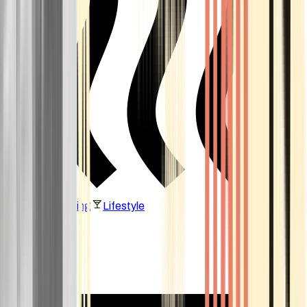
Vaping & Dabbing
Lifestyle