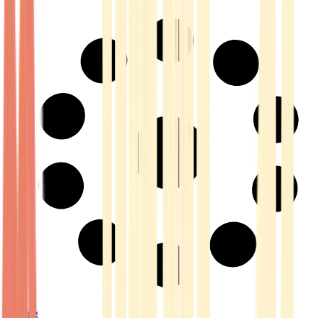
Strains