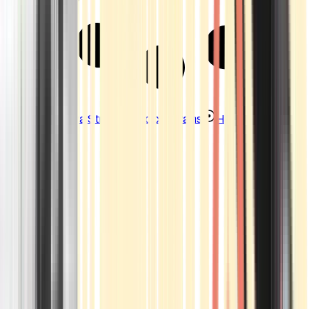
Strains
Sativa Strains
Indica Strains
Hybrid Strains
Standorte