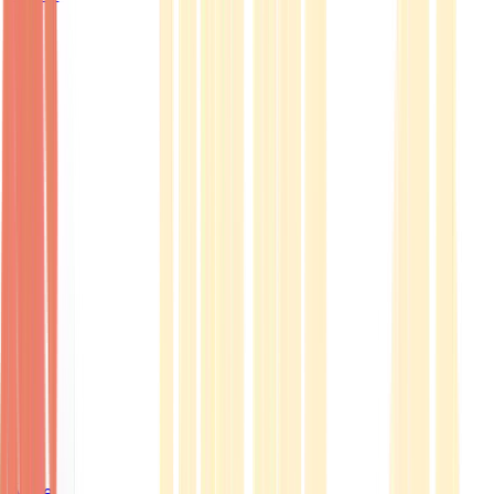
Ärzte