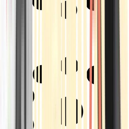
Strains