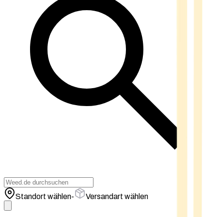
Standort wählen
-
Versandart wählen