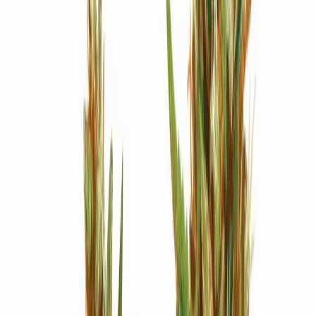
Strains