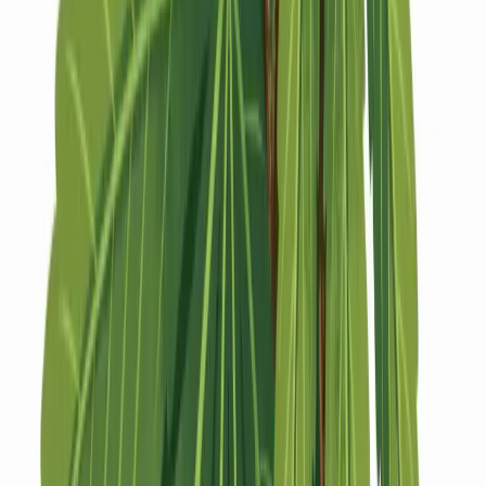
Strains