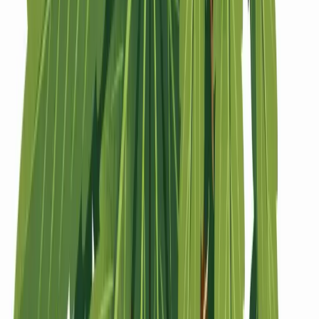
Strains
Sativa Strains
Indica Strains
Hybrid Strains
Standorte