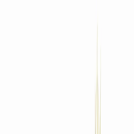
Standort wählen
-
Versandart wählen