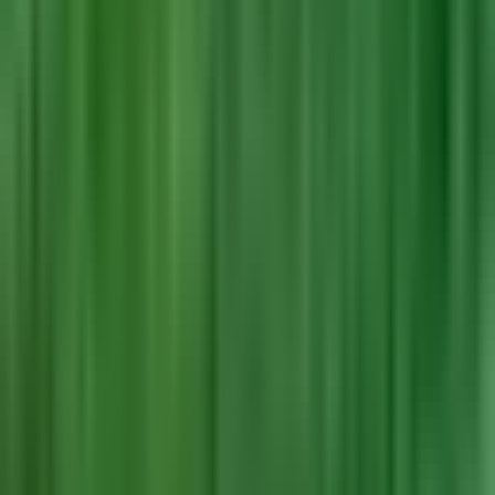
Vaping & Dabbing
Lifestyle