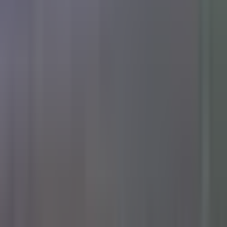
Standort wählen
-
Versandart wählen