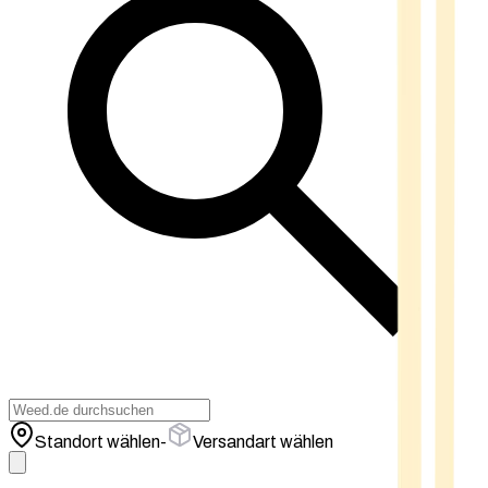
Standort wählen
-
Versandart wählen