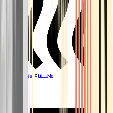
Vaping & Dabbing
Lifestyle