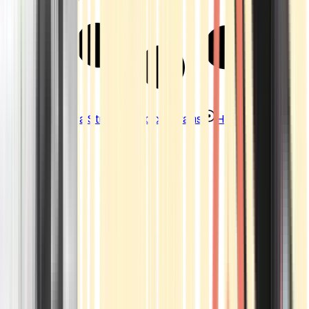
Strains
Sativa Strains
Indica Strains
Hybrid Strains
Standorte