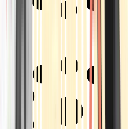
Strains