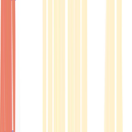
Ärzte