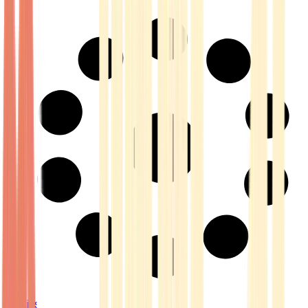
Strains