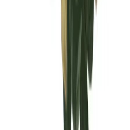
Vaping & Dabbing
Lifestyle