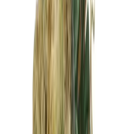
Strains