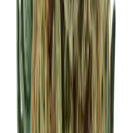
Strains
Sativa Strains
Indica Strains
Hybrid Strains
Standorte