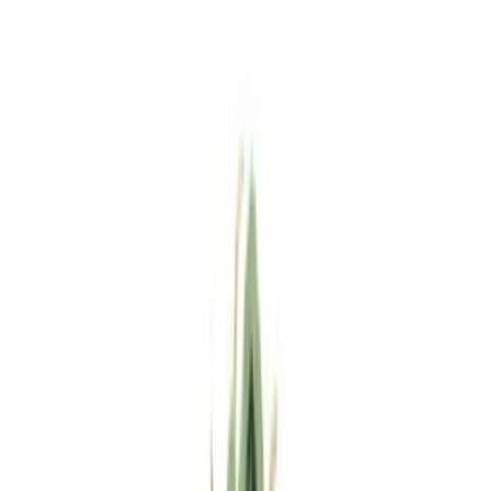
Standort wählen
-
Versandart wählen