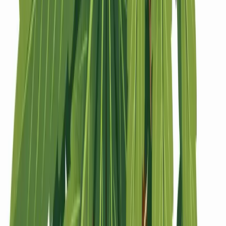
Strains
Sativa Strains
Indica Strains
Hybrid Strains
Standorte