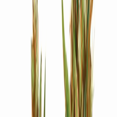
Strains