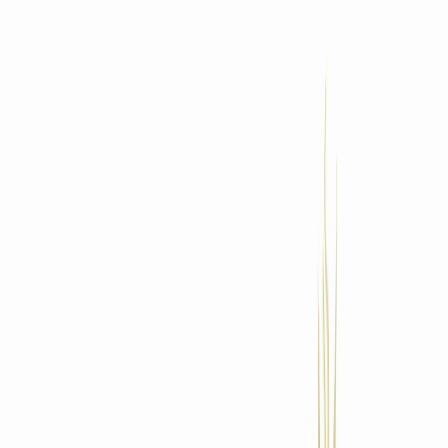
Standort wählen
-
Versandart wählen