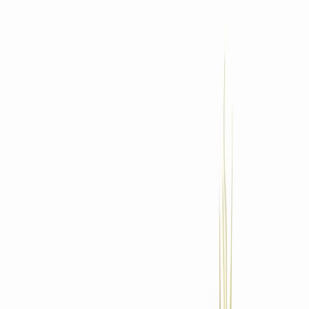
Standort wählen
-
Versandart wählen