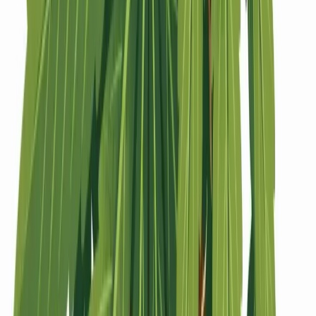
Strains
Sativa Strains
Indica Strains
Hybrid Strains
Standorte