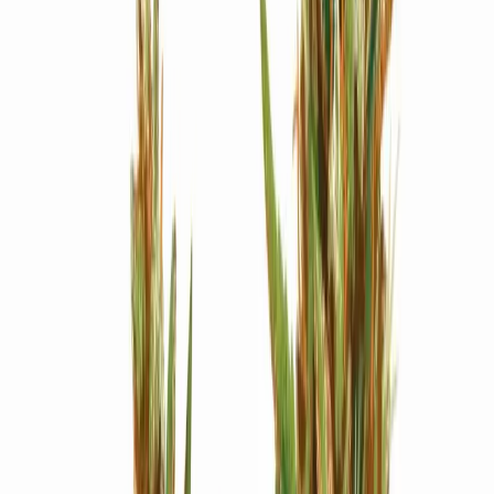
Strains