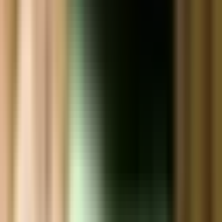
Strains