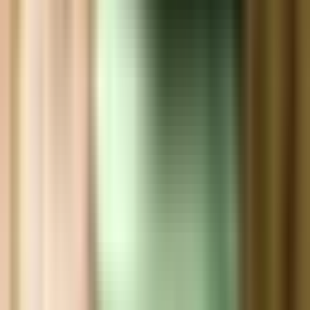
Ärzte