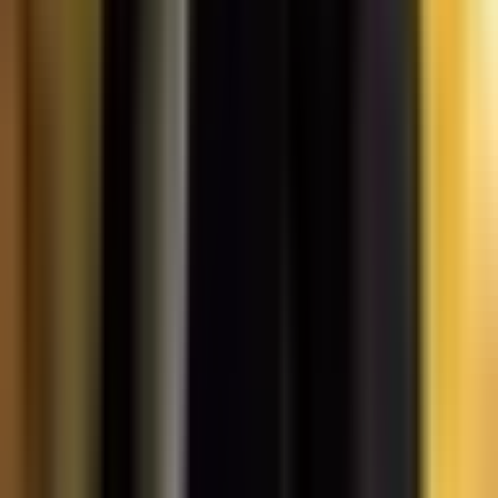
Vaping & Dabbing
Lifestyle