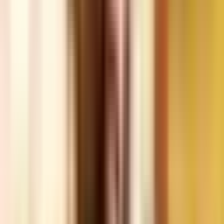
Strains
Sativa Strains
Indica Strains
Hybrid Strains
Standorte