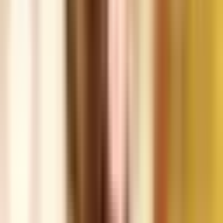
Strains