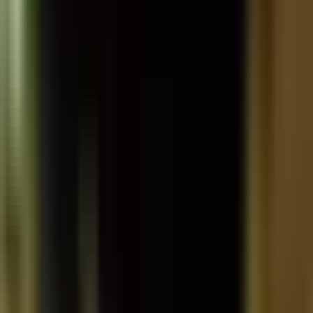
Standort wählen
-
Versandart wählen