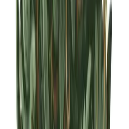
Strains
Sativa Strains
Indica Strains
Hybrid Strains
Standorte