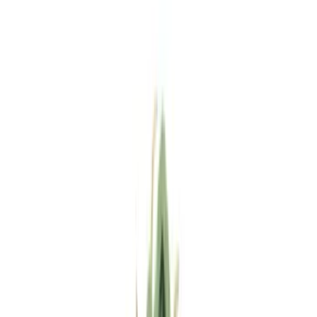
Standort wählen
-
Versandart wählen