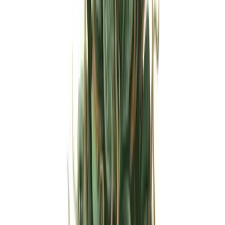
Strains