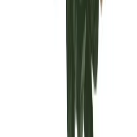
Vaping & Dabbing
Lifestyle