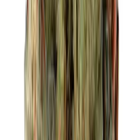
Strains
Sativa Strains
Indica Strains
Hybrid Strains
Standorte