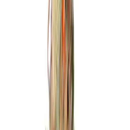
Strains