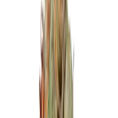
Ärzte