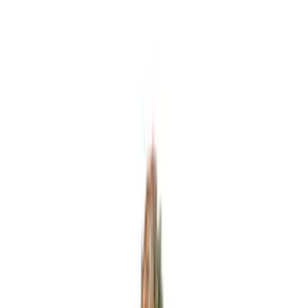
Standort wählen
-
Versandart wählen