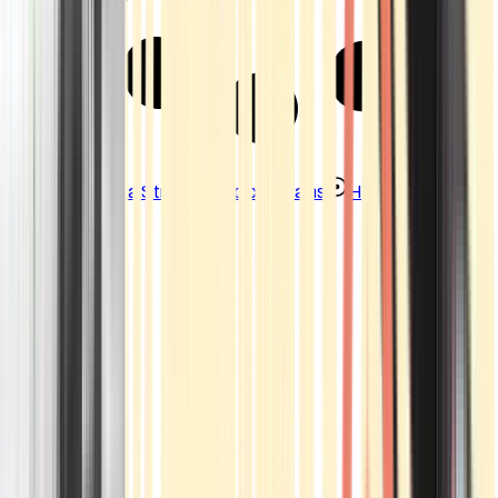
Strains
Sativa Strains
Indica Strains
Hybrid Strains
Standorte