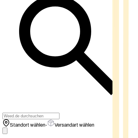
Standort wählen
-
Versandart wählen