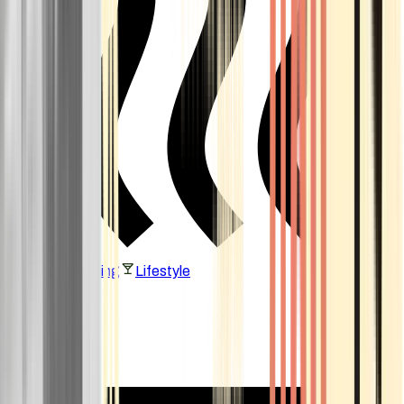
Vaping & Dabbing
Lifestyle