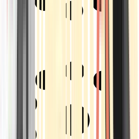
Strains