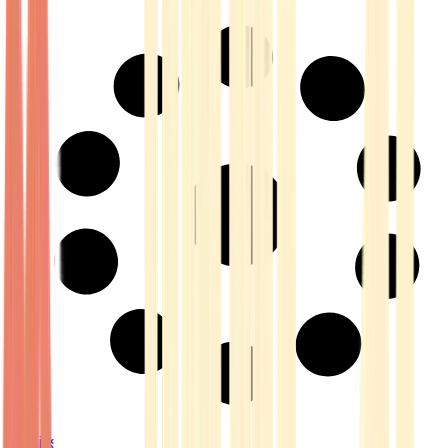
Strains