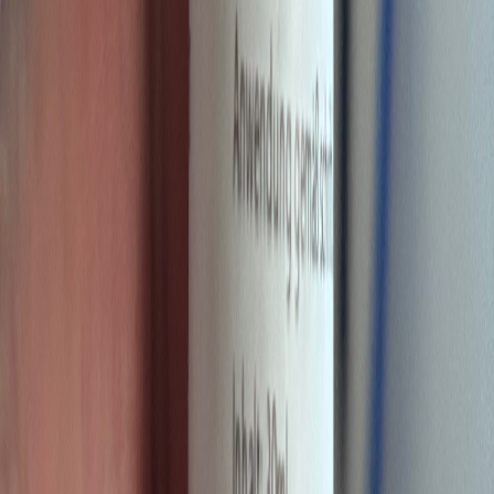
Strains
Sativa Strains
Indica Strains
Hybrid Strains
Standorte