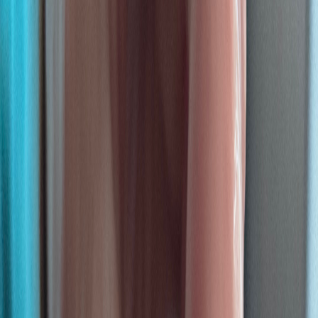
Strains