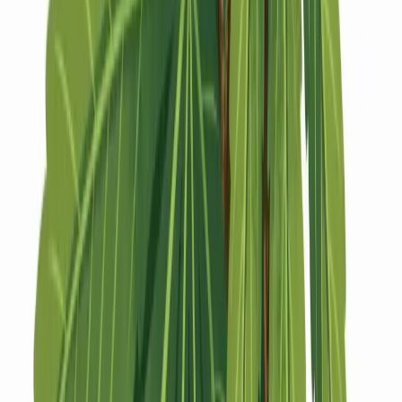
Strains