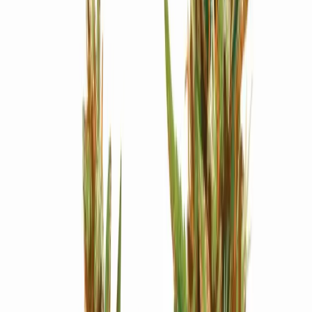
Strains