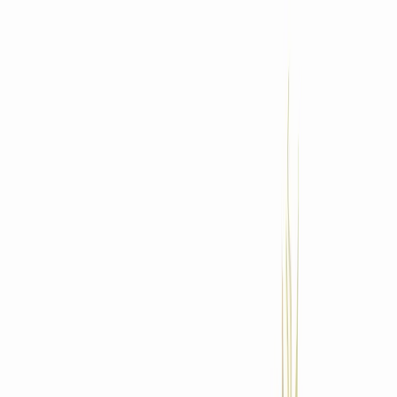
Standort wählen
-
Versandart wählen