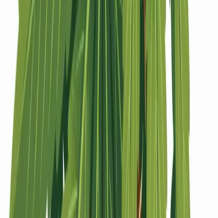
Strains
Sativa Strains
Indica Strains
Hybrid Strains
Standorte